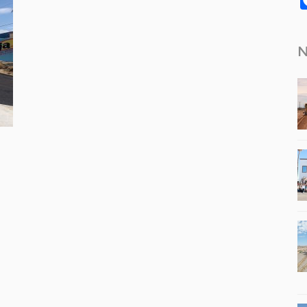
N
tir