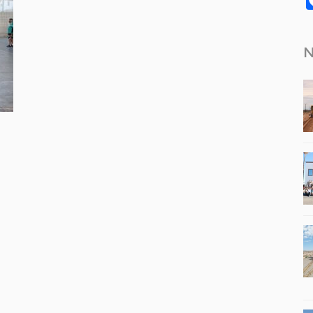
N
tir