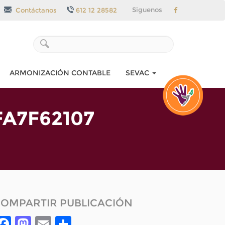
Siguenos
Contáctanos
612 12 28582
ARMONIZACIÓN CONTABLE
SEVAC
FA7F62107
OMPARTIR PUBLICACIÓN
Facebook
Mastodon
Email
Compartir