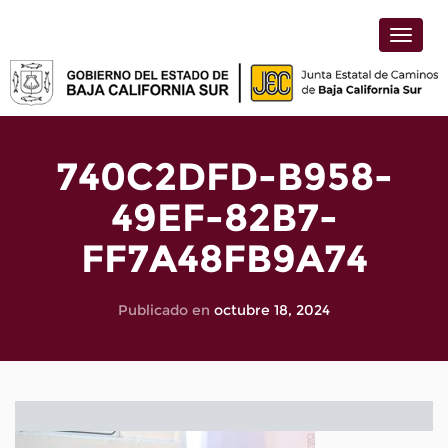
Toggle
naviga
740C2DFD-B958-
49EF-82B7-
FF7A48FB9A74
Publicado en
octubre 18, 2024