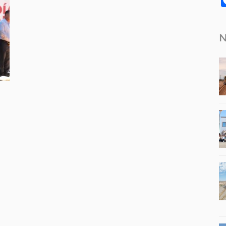
N
tir