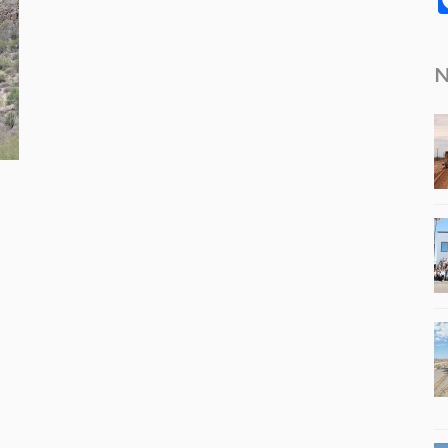
N
tir