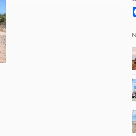
N
tir