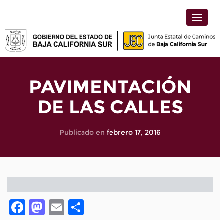
Toggle
naviga
PAVIMENTACIÓN
DE LAS CALLES
Publicado en
febrero 17, 2016
Facebook
Mastodon
Email
Compartir