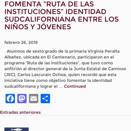
FOMENTA “RUTA DE LAS
INSTITUCIONES” IDENTIDAD
SUDCALIFORNIANA ENTRE LOS
NIÑOS Y JÓVENES
febrero 26, 2019
Alumnos de sexto grado de la primaria Virginia Peralta
Albañez, ubicada en El Centenario, participaron en el
programa “Ruta de las Instituciones”, que tuvo como
anfitrión al director general de la Junta Estatal de Caminos
(JEC), Carlos Lascurain Ochoa, quien recordó que esta
iniciativa tiene como objetivo fomentar la identidad
sudcaliforniana y lograr el …
Continued
Facebook
Mastodon
Email
Compartir
NAVEGACIÓN
Entradas anteriores
DE
ENTRADAS